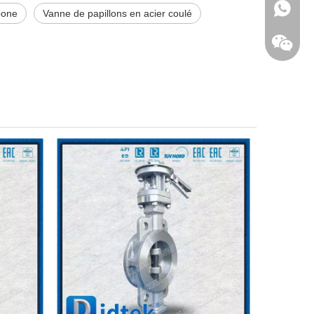
+86 - 1
bone
Vanne de papillons en acier coulé