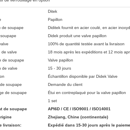
tif de verrouillage en option
Ditek
e
Papillon
u de soupape
Diditek fournit en acier coulé, en acier inoxyd
 soupape
Didek produit une valve papillon
valve
100% de quantité testée avant la livraison
 de valve
18 mois après les expéditions et 12 mois après
re de soupape
Valve papillon
n de valve
15 - 30 jours
lon
Échantillon disponible par Didek Valve
 de soupape
Demande du client
ge de soupape
Étui en contreplaqué pour la valve papillon
1 set
cat de soupape
API6D / CE / ISO9001 / ISO14001
rigine
Zhejiang, Chine (continentale)
e livraison:
Expédié dans 15-30 jours après le paiem