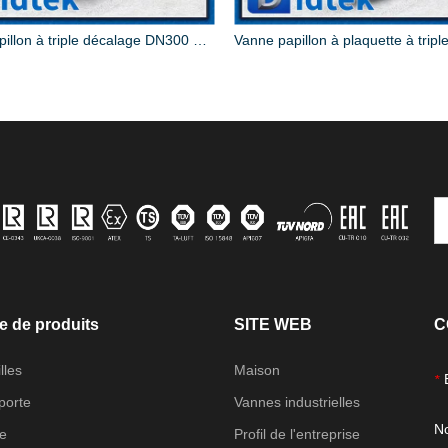
Vanne papillon à triple décalage DN300 CF8M, vitesse
e de produits
SITE WEB
C
lles
Maison
*
porte
Vannes industrielles
N
be
Profil de l'entreprise