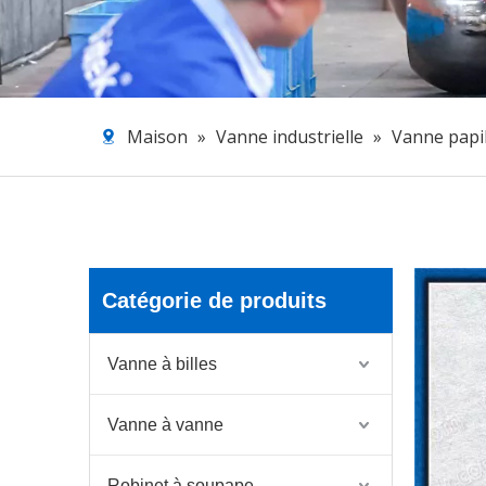
Maison
»
Vanne industrielle
»
Vanne papi
Catégorie de produits
Vanne à billes
Vanne à vanne
Robinet à soupape