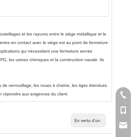
uteillages et les rayures entre le siège métallique et le
entre en contact avec le siège est au point de fermeture
plications qui nécessitent une fermeture serrée
 NPG, les usines chimiques et la construction navale. Ils
 de verrouillage, les roues à chaîne, les tiges étendues
ur répondre aux exigences du client.
+ 86-57
+86 - 1
En vertu d'un:
sales@d