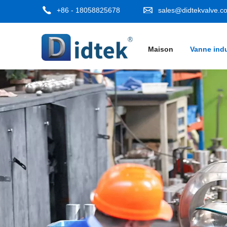
+86 - 18058825678
sales@didtekvalve.c
Maison
Vanne indu