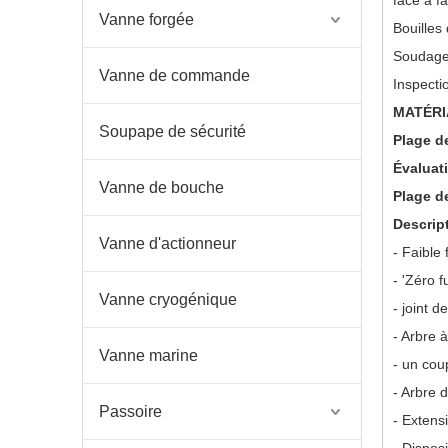
face à f
Vanne forgée
Bouilles
Soudage
Vanne de commande
Inspecti
MATÉRI
Soupape de sécurité
Plage de
Évaluat
Vanne de bouche
Plage d
Descrip
Vanne d'actionneur
- Faible 
- 'Zéro f
Vanne cryogénique
- joint d
- Arbre 
Vanne marine
- un cou
- Arbre 
Passoire
- Extens