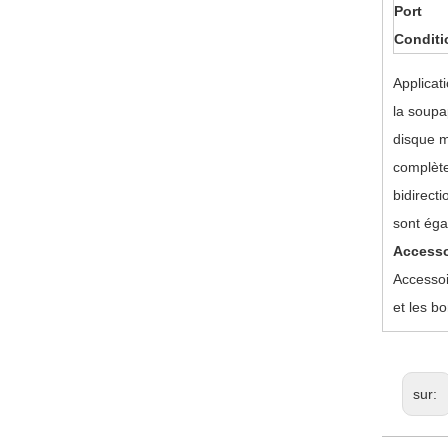
Port
Conditi
Applicati
la soupa
disque m
complète
bidirecti
sont égal
Accesso
Accessoi
et les b
sur: