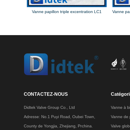
Vanne papillon excentrée triple de siège en métal duplex A890 5A
Vanne papillon triple excentration LC1
CONTACTEZ-NOUS
Catégori
Didtek Valve Group Co., Ltd
Vanne à bi
Adresse: No.1 Puyi Road, Oubei Town,
Vanne de 
County de Yongjia, Zhejiang, Prchina.
Valve glo