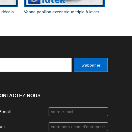
Vanne papillon à plaquette à triple décalage
Vanne papillon excentrique triple à levier en acier inoxydable, scellage en téflon
S’abonner
ONTACTEZ-NOUS
E-mail
om