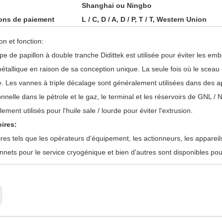
Shanghai ou Ningbo
ons de paiement
L / C, D / A, D / P, T / T, Western Union
on et fonction:
pe de papillon à double tranche Didittek est utilisée pour éviter les embo
étallique en raison de sa conception unique. La seule fois où le sceau 
. Les vannes à triple décalage sont généralement utilisées dans des ap
onnelle dans le pétrole et le gaz, le terminal et les réservoirs de GNL /
ement utilisés pour l'huile sale / lourde pour éviter l'extrusion.
ires:
res tels que les opérateurs d'équipement, les actionneurs, les appareils
onnets pour le service cryogénique et bien d'autres sont disponibles po