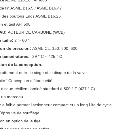
ace ASME B16.10 / API609
 de fin ASME B16.5 / ASME B16.47
 des boutons Ends ASME B16.25
on et test API 598
AU:
ACTEUR DE CARBONE (WCB)
 taille:
2 '~ 60 '
ion de pression:
ASME CL, 150, 300, 600
e températures:
-29 ° C ~ 425 ° C
tion de la conception:
frottement entre le siège et le disque de la valve
uite ' Conception d'étanchéité
e disque résilient laminé standard à 800 ° F (427 ° C)
à un morceau
ple faible permet l'actionneur compact et un long Life de cycle
d'épreuve de soufflage
ion en option de la tige