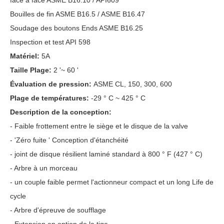
face à face ASME B16.10 / API609
Bouilles de fin ASME B16.5 / ASME B16.47
Soudage des boutons Ends ASME B16.25
Inspection et test API 598
Matériel:
5A
Taille Plage:
2 '~ 60 '
Évaluation de pression:
ASME CL, 150, 300, 600
Plage de températures:
-29 ° C ~ 425 ° C
Description de la conception:
- Faible frottement entre le siège et le disque de la valve
- 'Zéro fuite ' Conception d'étanchéité
- joint de disque résilient laminé standard à 800 ° F (427 ° C)
- Arbre à un morceau
- un couple faible permet l'actionneur compact et un long Life de
cycle
- Arbre d'épreuve de soufflage