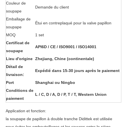
Couleur de
Demande du client
soupape
Emballage de
Étui en contreplaqué pour la valve papillon
soupape
MOQ
1 set
Certificat de
API6D / CE / ISO9001 / ISO14001
soupape
Lieu d'origine
Zhejiang, Chine (continentale)
Détail de
Expédié dans 15-30 jours après le paiement
livraison:
Port
Shanghai ou Ningbo
Conditions de
L / C, D / A, D / P, T / T, Western Union
paiement
Application et fonction:
la soupape de papillon à double tranche Didittek est utilisée
pour éviter les embouteillages et les rayures entre le siège