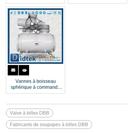
A105N
de gaz combustible de
turbine à gaz
Vannes à boisseau
sphérique à commande
électrique Didtek DBB
Valve à billes DBB
Fabricants de soupapes à billes DBB