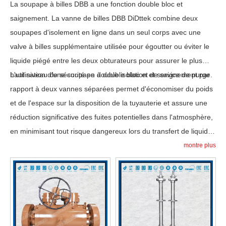
La soupape à billes DBB a une fonction double bloc et
saignement. La vanne de billes DBB DiDttek combine deux
soupapes d'isolement en ligne dans un seul corps avec une
valve à billes supplémentaire utilisée pour égoutter ou éviter le
liquide piégé entre les deux obturateurs pour assurer le plus
haut niveau de sécurité en double isolation et service de purge.
L'utilisation d'une soupape à double bloc et de saignement par
rapport à deux vannes séparées permet d'économiser du poids
et de l'espace sur la disposition de la tuyauterie et assure une
réduction significative des fuites potentielles dans l'atmosphère,
en minimisant tout risque dangereux lors du transfert de liquides
ou de gaz.
montre plus