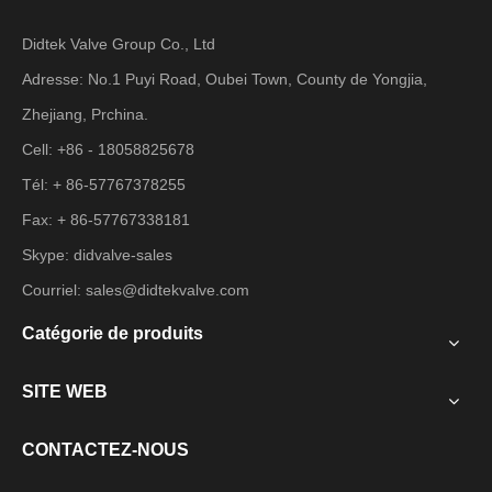
Didtek Valve Group Co., Ltd
Adresse: No.1 Puyi Road, Oubei Town, County de Yongjia,
Zhejiang, Prchina.
Cell: +86 - 18058825678
Tél: + 86-57767378255
Fax: + 86-57767338181
Skype: didvalve-sales
Courriel:
sales@didtekvalve.com
Catégorie de produits
SITE WEB
CONTACTEZ-NOUS