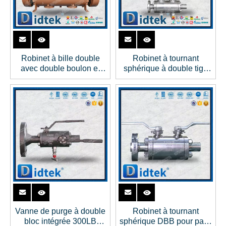
Robinet à bille double
Robinet à tournant
avec double boulon et
sphérique à double tige
purge
allongée à l'azote liquide
cryogénique de GNL
Vanne de purge à double
Robinet à tournant
bloc intégrée 300LB
sphérique DBB pour patin