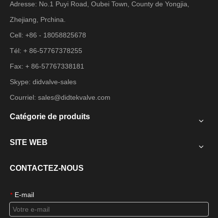
Adresse: No.1 Puyi Road, Oubei Town, County de Yongjia,
Zhejiang, Prchina.
Cell: +86 - 18058825678
Tél: + 86-57767378255
Fax: + 86-57767338181
Skype: didvalve-sales
Courriel:
sales@didtekvalve.com
Catégorie de produits
SITE WEB
CONTACTEZ-NOUS
E-mail
*