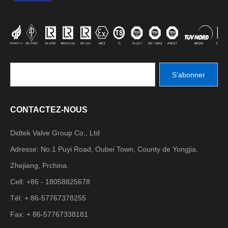
S’abonner
CONTACTEZ-NOUS
Didtek Valve Group Co., Ltd
Adresse: No.1 Puyi Road, Oubei Town, County de Yongjia,
Zhejiang, Prchina.
Cell: +86 - 18058825678
Tél: + 86-57767378255
Fax: + 86-57767338181