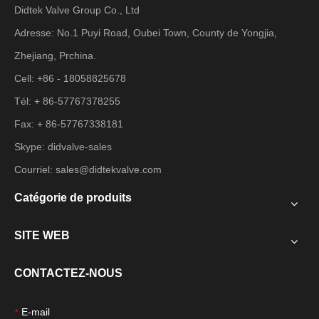
Didtek Valve Group Co., Ltd
Adresse: No.1 Puyi Road, Oubei Town, County de Yongjia,
Zhejiang, Prchina.
Cell: +86 - 18058825678
Tél: + 86-57767378255
Fax: + 86-57767338181
Skype: didvalve-sales
Courriel:
sales@didtekvalve.com
Catégorie de produits
SITE WEB
CONTACTEZ-NOUS
E-mail
*