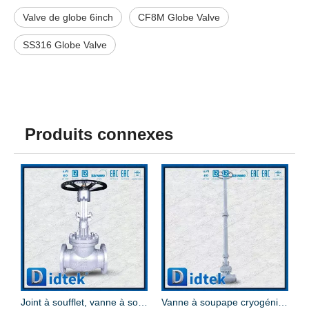
Valve de globe 6inch
CF8M Globe Valve
SS316 Globe Valve
Produits connexes
r moulé RF en acier au carbone à engrenage conique de 20 pouces
Joint à soufflet, vanne à soupape 2 pouces 150LB
Vanne à soupape cryogénique LCB à tige d'extension pour souper