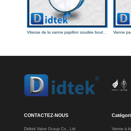
Vitesse soudée bout à bout triple de compensation de la vanne papillon DN800 WCB
Vitesse de la vanne papillon soudée bout à bout triple offsetDN800 WCB
CONTACTEZ-NOUS
Catégori
Didtek Valve Group Co., Ltd
Vanne à bi