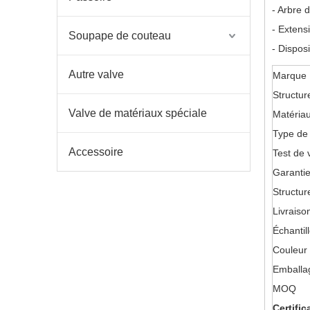
- Arbre 
- Extens
Soupape de couteau
- Disposi
Autre valve
Marque
Structur
Valve de matériaux spéciale
Matéria
Type de
Accessoire
Test de 
Garantie
Structu
Livraiso
Échantil
Couleur
Emballa
MOQ
Certifi