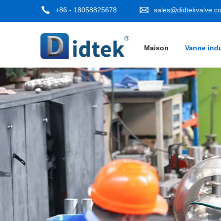
+86 - 18058825678
sales@didtekvalve.c
Maison
Vanne indu