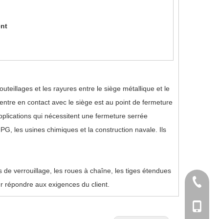
ent
uteillages et les rayures entre le siège métallique et le
entre en contact avec le siège est au point de fermeture
plications qui nécessitent une fermeture serrée
 NPG, les usines chimiques et la construction navale. Ils
 de verrouillage, les roues à chaîne, les tiges étendues
+ 86-57
ur répondre aux exigences du client.
+86 - 1