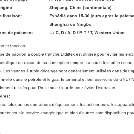
rigine
Zhejiang, Chine (continentale)
e livraison:
Expédié dans 15-30 jours après le paiem
Shanghai ou Ningbo
ons de paiement
L / C, D / A, D / P, T / T, Western Union
on et fonction:
pe de papillon à double tranche Didittek est utilisée pour éviter les embo
étallique en raison de sa conception unique. La seule fois où le sceau 
. Les vannes à triple décalage sont généralement utilisées dans des ap
onnelle dans le pétrole et le gaz, le terminal et les réservoirs de GNL /
ement utilisés pour l'huile sale / lourde pour éviter l'extrusion.
ires:
res tels que les opérateurs d'équipement, les actionneurs, les appareils
onnets pour le service cryogénique et bien d'autres sont disponibles po