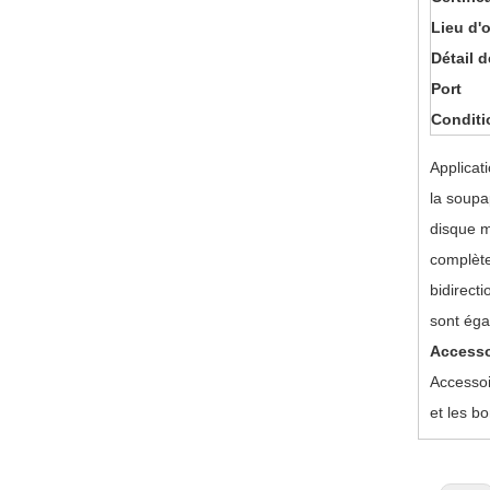
Lieu d'o
Détail d
Port
Conditi
Applicati
la soupa
disque m
complète
bidirecti
sont égal
Accesso
Accessoi
et les b