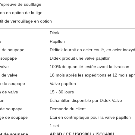
d'épreuve de soufflage
ion en option de la tige
tif de verrouillage en option
Ditek
e
Papillon
u de soupape
Diditek fournit en acier coulé, en acier inoxyd
 soupape
Didek produit une valve papillon
valve
100% de quantité testée avant la livraison
 de valve
18 mois après les expéditions et 12 mois après
re de soupape
Valve papillon
n de valve
15 - 30 jours
lon
Échantillon disponible par Didek Valve
 de soupape
Demande du client
ge de soupape
Étui en contreplaqué pour la valve papillon
1 set
cat de soupape
API6D / CE / ISO9001 / ISO14001