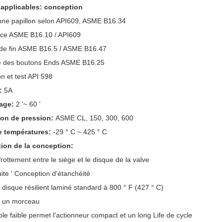
 applicables: conception
nne papillon
selon API609, ASME B16.34
ace ASME B16.10 / API609
 de fin ASME B16.5 / ASME B16.47
 des boutons Ends ASME B16.25
on et test API 598
l:
5A
lage:
2 '~ 60 '
ion de pression:
ASME CL, 150, 300, 600
e températures:
-29 ° C ~ 425 ° C
tion de la conception:
frottement entre le siège et le disque de la valve
uite ' Conception d'étanchéité
e disque résilient laminé standard à 800 ° F (427 ° C)
à un morceau
ple faible permet l'actionneur compact et un long Life de cycle