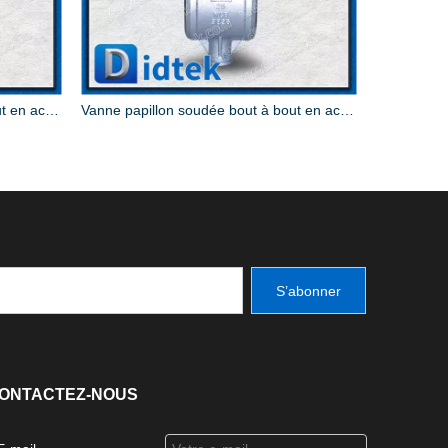
Vanne papillon soudée bout à bout en acier inoxydable
Vanne papillon soudée bout à bout en acier moulé
S’abonner
ONTACTEZ-NOUS