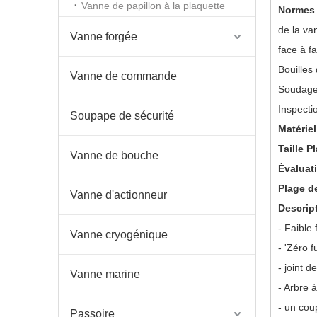
Vanne de papillon à la plaquette
Normes
de la va
Vanne forgée
face à f
Bouilles
Vanne de commande
Soudage
Inspecti
Soupape de sécurité
Matérie
Taille P
Vanne de bouche
Évaluat
Plage d
Vanne d'actionneur
Descrip
- Faible 
Vanne cryogénique
- 'Zéro f
- joint d
Vanne marine
- Arbre 
- un cou
Passoire