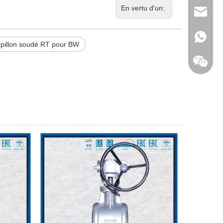
En vertu d'un:
sales@d
+86 - 1
apillon soudé RT pour BW